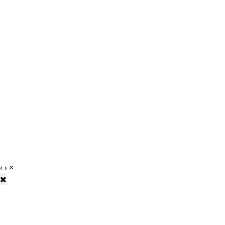
‹
›
×