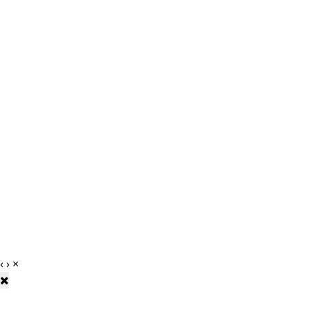
‹
›
×